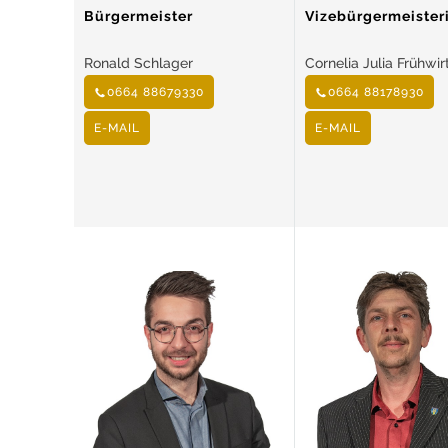
Bürgermeister
Vizebürgermeister
Ronald Schlager
Cornelia Julia Frühwir
0664 88679330
0664 88178930
E-MAIL
E-MAIL