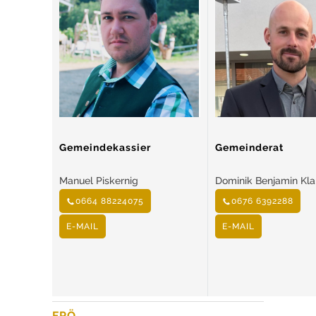
Gemeindekassier
Gemeinderat
Manuel Piskernig
Dominik Benjamin Kl
0664 88224075
0676 6392288
E-MAIL
E-MAIL
FPÖ