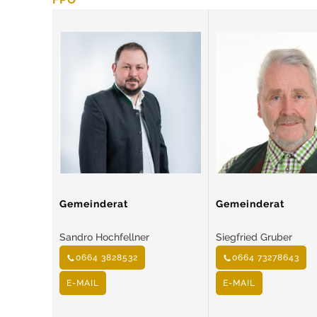
Gemeinderat
Gemeinderat
Sandro Hochfellner
Siegfried Gruber
0664 3828532
0664 73278643
E-MAIL
E-MAIL